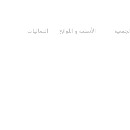
جمعية
الأنظمة و اللوائح
الفعاليات
ا
 الجمعية
اللجان التنظيمية
مبادرات و مشاريع
أ
لإدارة
النظام الأساسي
الدورات و المحاضرات
أ
و الرسالة
لائحة المجلة
الأنشطة
ح
دير العام
اختصاصات اللجان
الندوات و المعارض
ر
لس الإدارة
اللائحة الإدارية
و
لإدارة
ت
التنظيمي
د