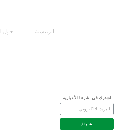
الرئيسية
حول ال
اختصاصات اللجان
نبذة عن
النظام الأساسي
مجلس ا
لائحة المجلة
الرؤية 
كلمة الم
رئيس مج
اشترك في نشرتنا الأخبارية
مجالس ا
الهيكل 
اشتراك