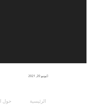
شركاء1
يونيو 20, 2021
الرئيسية
حول ال
اختصاصات اللجان
نبذة عن