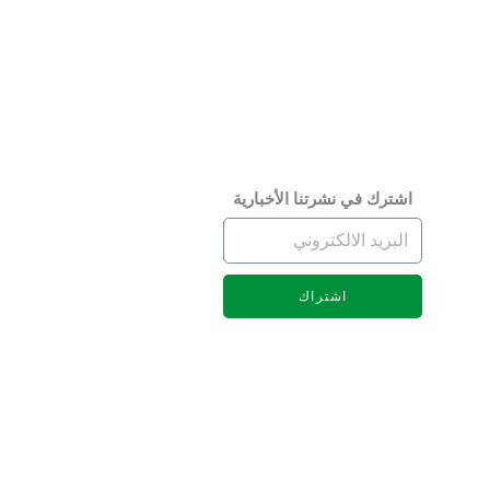
النظام الأساسي
مجلس ا
لائحة المجلة
الرؤية 
كلمة الم
رئيس مج
اشترك في نشرتنا الأخبارية
مجالس ا
الهيكل 
اشتراك
الجمعية
اللجان