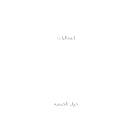
اختصاصات اللجان
اللائحة الإدارية
الفعاليات
مبادرات و مشاريع
الدورات و المحاضرات
الأنشطة
الندوات و المعارض
حول الجمعية
نبذة عن الجمعية
مجلس الإدارة