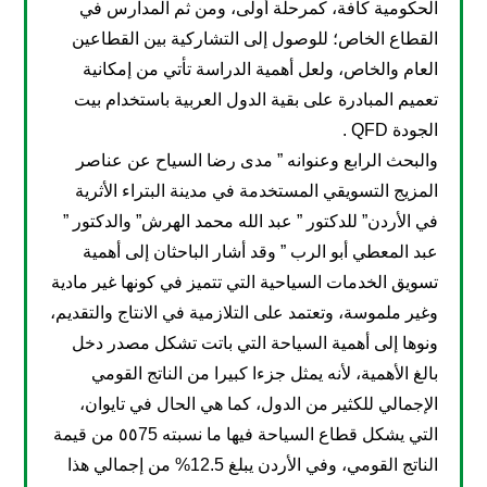
الحكومية كافة، كمرحلة أولى، ومن ثم المدارس في
القطاع الخاص؛ للوصول إلى التشاركية بين القطاعين
العام والخاص، ولعل أهمية الدراسة تأتي من إمكانية
تعميم المبادرة على بقية الدول العربية باستخدام بيت
الجودة QFD .
والبحث الرابع وعنوانه ” مدى رضا السياح عن عناصر
المزيج التسويقي المستخدمة في مدينة البتراء الأثرية
في الأردن” للدكتور ” عبد الله محمد الهرش” والدكتور ”
عبد المعطي أبو الرب ” وقد أشار الباحثان إلى أهمية
تسويق الخدمات السياحية التي تتميز في كونها غير مادية
وغير ملموسة، وتعتمد على التلازمية في الانتاج والتقديم،
ونوها إلى أهمية السياحة التي باتت تشكل مصدر دخل
بالغ الأهمية، لأنه يمثل جزءا كبيرا من الناتج القومي
الإجمالي للكثير من الدول، كما هي الحال في تايوان،
التي يشكل قطاع السياحة فيها ما نسبته ٥٥75 من قيمة
الناتج القومي، وفي الأردن يبلغ 12.5% من إجمالي هذا