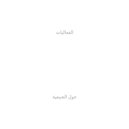
اختصاصات اللجان
اللائحة الإدارية
الفعاليات
مبادرات و مشاريع
الدورات و المحاضرات
الأنشطة
الندوات و المعارض
حول الجمعية
نبذة عن الجمعية
مجلس الإدارة