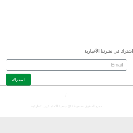
الصور
الجمعية بعيون الإعلام
الإصدارات
شترك في نشرتنا الأخبارية
اشتراك
سياسة الخصوصية
/
الشروط والاحكام
جميع الحقوق محفوظة @ جمعية الاجتماعيين الإماراتية